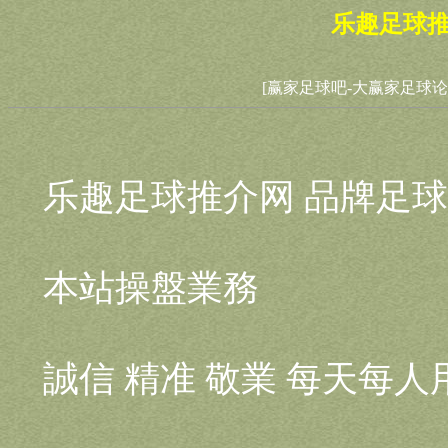
乐趣足球推
[赢家足球吧-大赢家足球论
乐趣足球推介网 品牌足
本站操盤業務
誠信 精准 敬業 每天每