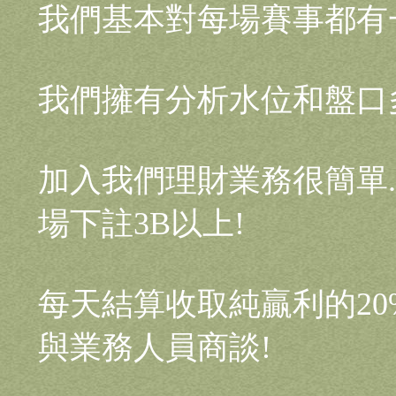
我們基本對每場賽事都有
我們擁有分析水位和盤口
加入我們理財業務很簡單.
場下註3B以上!
每天結算收取純贏利的20
與業務人員商談!